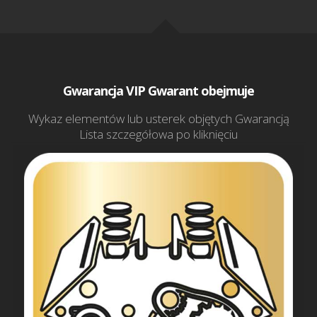
Gwarancja VIP Gwarant obejmuje
Wykaz elementów lub usterek objętych Gwarancją
Lista szczegółowa po kliknięciu