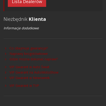
Lista Dealerów
Niezbędnik
Klienta
Informacje dodatkowe
Co obejmuje gwarancja?
Naprawy bezgotówkowe
Gdzie można dokonać napraw?
VIP Gwarant w Auto Świat
VIP Gwarant na AutoMotoShow
VIP Gwarant w Newsweek
VIP Gwarant w TVP