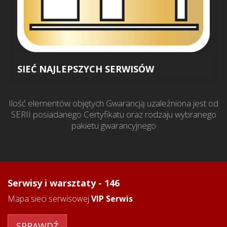
SIEĆ NAJLEPSZYCH SERWISÓW
Ilość elementów objętych Gwarancją uzależniona jest od
SERII posiadanego Certyfikatu oraz rodzaju wybranego
pakietu gwarancyjnego
Serwisy i warsztaty -
146
Mapa sieci serwisowej
VIP Serwis
.
SPRAWDŹ